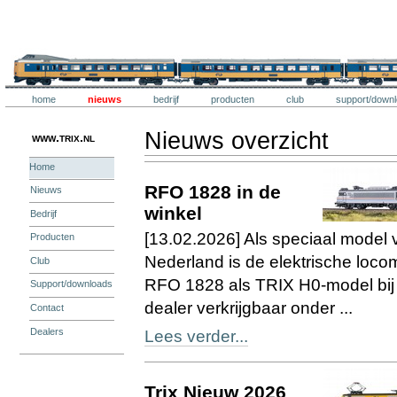
Ga
naar
inhoud.
Trix
|
Ga
naar
navigatie
Onderdelen
Trix
home
nieuws
bedrijf
producten
club
support/down
Persoonlijke
hulpmiddelen
Nieuws overzicht
www.trix.nl
Home
RFO 1828 in de
Nieuws
winkel
Bedrijf
[13.02.2026] Als speciaal model 
Producten
Nederland is de elektrische locom
Club
RFO 1828 als TRIX H0-model bij
Support/downloads
dealer verkrijgbaar onder ...
Contact
Dealers
Lees verder...
Trix Nieuw 2026