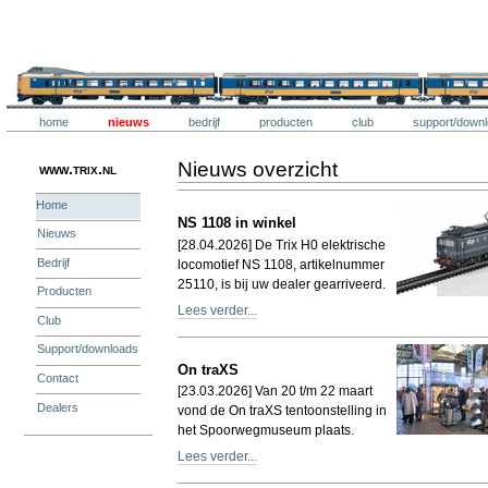
Ga
naar
inhoud.
Trix
|
Ga
naar
navigatie
Onderdelen
Trix
home
nieuws
bedrijf
producten
club
support/down
Persoonlijke
hulpmiddelen
Nieuws overzicht
www.trix.nl
Home
NS 1108 in winkel
Nieuws
[28.04.2026] De Trix H0 elektrische
Bedrijf
locomotief NS 1108, artikelnummer
25110, is bij uw dealer gearriveerd.
Producten
Lees verder...
Club
Support/downloads
On traXS
Contact
[23.03.2026] Van 20 t/m 22 maart
Dealers
vond de On traXS tentoonstelling in
het Spoorwegmuseum plaats.
Lees verder...