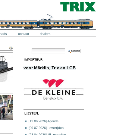
loads
contact
dealers
Document
zoek
Acties
geavanceerd zoeken...
importeur
voor
Märklin,
Trix en LGB
LIJSTEN:
[12.06.2026] Agenda
[09.07.2026] Levertijden
[
23.04.2026] NL-modellen