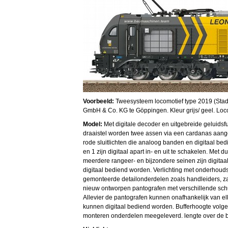
Voorbeeld:
Tweesysteem locomotief type 2019 (Stad
GmbH & Co. KG te Göppingen. Kleur grijs/ geel. Loc
Model:
Met digitale decoder en uitgebreide geluidsf
draaistel worden twee assen via een cardanas aanged
rode sluitlichten die analoog banden en digitaal bed
en 1 zijn digitaal apart in- en uit te schakelen. Met 
meerdere rangeer- en bijzondere seinen zijn digitaal
digitaal bediend worden. Verlichting met onderhouds
gemonteerde detailonderdelen zoals handleiders, z
nieuw ontworpen pantografen met verschillende schuit
Allevier de pantografen kunnen onafhankelijk van 
kunnen digitaal bediend worden. Bufferhoogte volg
monteren onderdelen meegeleverd. lengte over de b