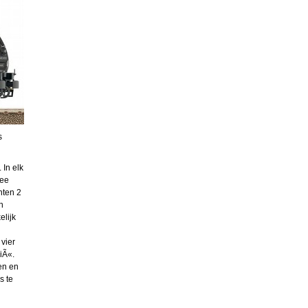
s
 In elk
wee
nten 2
n
elijk
vier
iÃ«.
en en
s te