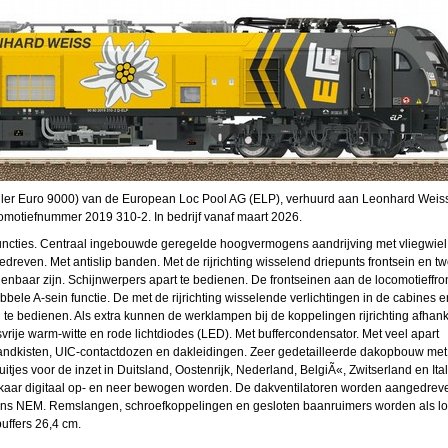
ler Euro 9000) van de European Loc Pool AG (ELP), verhuurd aan Leonhard Weis
omotiefnummer 2019 310-2. In bedrijf vanaf maart 2026.
uncties. Centraal ingebouwde geregelde hoogvermogens aandrijving met vliegwiel.
reven. Met antislip banden. Met de rijrichting wisselend driepunts frontsein en t
ienbaar zijn. Schijnwerpers apart te bedienen. De frontseinen aan de locomotieffro
dubbele A-sein functie. De met de rijrichting wisselende verlichtingen in de cabines e
 te bedienen. Als extra kunnen de werklampen bij de koppelingen rijrichting afhank
vrije warm-witte en rode lichtdiodes (LED). Met buffercondensator. Met veel apart
andkisten, UIC-contactdozen en dakleidingen. Zeer gedetailleerde dakopbouw met 
jes voor de inzet in Duitsland, Oostenrijk, Nederland, BelgiÃ«, Zwitserland en Ital
elkaar digitaal op- en neer bewogen worden. De dakventilatoren worden aangedrev
ens NEM. Remslangen, schroefkoppelingen en gesloten baanruimers worden als lo
uffers 26,4 cm.