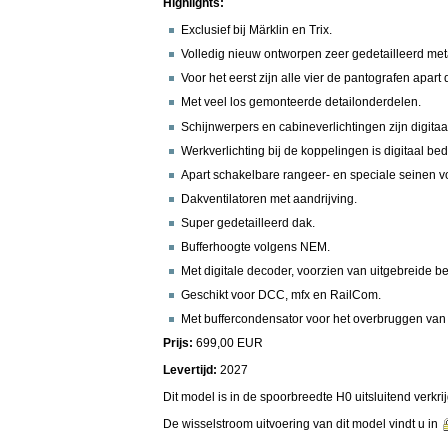
Highlights:
Exclusief bij Märklin en Trix.
Volledig nieuw ontworpen zeer gedetailleerd me
Voor het eerst zijn alle vier de pantografen apart
Met veel los gemonteerde detailonderdelen.
Schijnwerpers en cabineverlichtingen zijn digita
Werkverlichting bij de koppelingen is digitaal be
Apart schakelbare rangeer- en speciale seinen vo
Dakventilatoren met aandrijving.
Super gedetailleerd dak.
Bufferhoogte volgens NEM.
Met digitale decoder, voorzien van uitgebreide bed
Geschikt voor DCC, mfx en RailCom.
Met buffercondensator voor het overbruggen van k
Prijs:
699,00 EUR
Levertijd:
2027
Dit model is in de spoorbreedte H0 uitsluitend verkrij
De wisselstroom uitvoering van dit model vindt u in