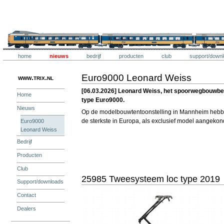
Ga
naar
inhoud.
Trix
|
Ga
naar
navigatie
Onderdelen
Trix
home
nieuws
bedrijf
producten
club
support/down
Persoonlijke
hulpmiddelen
Euro9000 Leonard Weiss
www.trix.nl
[06.03.2026] Leonard Weiss, het spoorwegbouwbedri
Home
type Euro9000.
Nieuws
Op de modelbouwtentoonstelling in Mannheim hebbe
de sterkste in Europa, als exclusief model aangeko
Euro9000
Leonard Weiss
Bedrijf
Producten
Club
25985 Tweesysteem loc type 2019
Support/downloads
Contact
Dealers