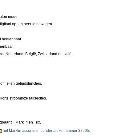
talen model.
 digitaal op- en neer te bewegen.
al bedienbaar.
dienbaar.
or Nederland, België, Zwitserland en Italië.
rijfs- en geluidsfuncties.
orte stroomloze railsecties.
gbaar bij Märklin en Trix.
het Märklin assortiment onder artikelnummer 38905
.