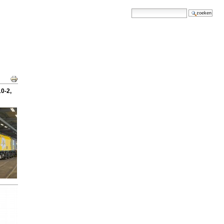
zoek
geavanceerd zoeken...
Document
Acties
10-2,