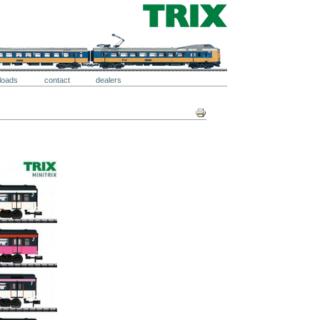
loads
contact
dealers
Document
Acties