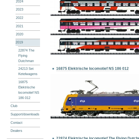
2024
2023
2022
2021
2020
2019
22874 The
Flying
Dutchman
16875 Elektrische locomotief NS 186 012
24213 Set
Ketelwagens
16875
Elektrische
locomotief NS
186 012
Club
Support/downloads
Contact
Dealers
22874 Elektrische locomotief The Flying Dutc