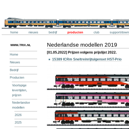
Ga
naar
inhoud.
Trix
|
Ga
naar
navigatie
Onderdelen
Trix
home
nieuws
bedrijf
producten
club
support/down
Persoonlijke
hulpmiddelen
Nederlandse modellen 2019
www.trix.nl
[01.05.2022] Prijzen volgens prijslijst 2022.
Home
15389 ICRm Sneltreinrijtuigenset HST-Prio
Nieuws
Bedrijf
Producten
Voorlopige
levertijden,
prijzen
Nederlandse
modellen
2026
2025