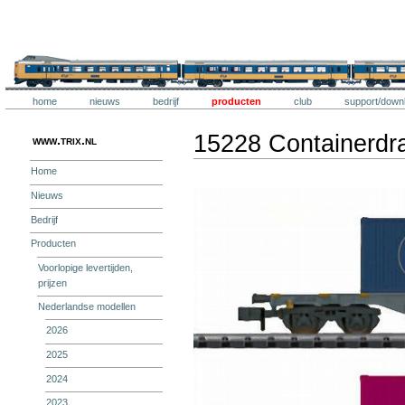
Ga
naar
inhoud.
Trix
|
Ga
naar
navigatie
Onderdelen
Trix
home
nieuws
bedrijf
producten
club
support/down
Persoonlijke
hulpmiddelen
15228 Containerd
www.trix.nl
Home
Nieuws
Bedrijf
Producten
Voorlopige levertijden,
prijzen
Nederlandse modellen
2026
2025
2024
2023