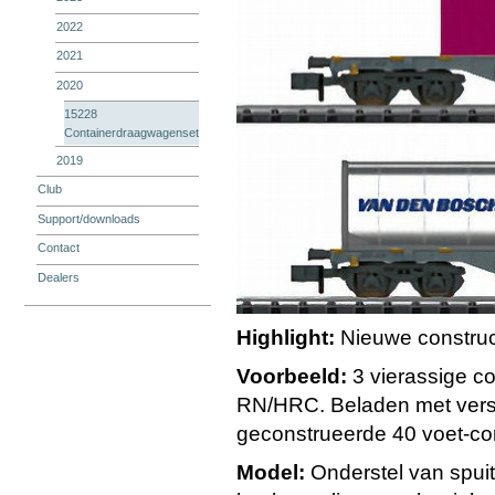
2022
2021
2020
15228
Containerdraagwagenset
2019
Club
Support/downloads
Contact
Dealers
Highlight:
Nieuwe construct
Voorbeeld:
3 vierassige c
RN/HRC. Beladen met versc
geconstrueerde 40 voet-co
Model:
Onderstel van spuitg