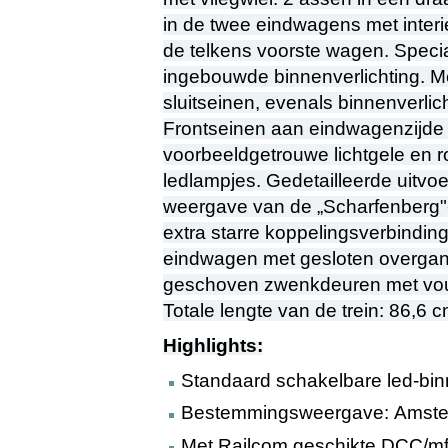
in de twee eindwagens met interie
de telkens voorste wagen. Speci
ingebouwde binnenverlichting. Met
sluitseinen, evenals binnenverlich
Frontseinen aan eindwagenzijde 2 
voorbeeldgetrouwe lichtgele en r
ledlampjes. Gedetailleerde uitv
weergave van de „Scharfenberg"-
extra starre koppelingsverbindin
eindwagen met gesloten overgan
geschoven zwenkdeuren met vouwb
Totale lengte van de trein: 86,6 c
Highlights:
Standaard schakelbare led-bin
Bestemmingsweergave: Amste
Met Railcom geschikte DCC/mfx