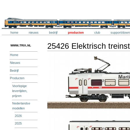
Ga
naar
inhoud.
Trix
|
Ga
naar
navigatie
Onderdelen
Trix
home
nieuws
bedrijf
producten
club
support/down
Persoonlijke
hulpmiddelen
25426 Elektrisch treins
www.trix.nl
Home
Nieuws
Bedrijf
Producten
Voorlopige
levertijden,
prijzen
Nederlandse
modellen
2026
2025