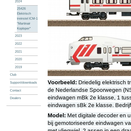
2024
25426
Elektrisch
treinstel ICM-1
"Martinair
Koploper"
2023
2022
2021
2020
2019
Club
Voorbeeld:
Driedelig elektrisch t
Support/downloads
de Nederlandse Spoorwegen (NS).
Contact
eindwagen mBk 2e klasse, 1 tuss
Dealers
eindwagen sBk 2e klasse. Bedrijf
Model:
Met digitale decoder en ui
bij gemotoriseerde eindwagen va
met vliegwiel. 2 assen in een dr