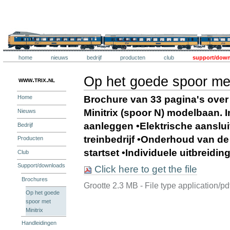
Ga
naar
inhoud.
Trix
|
Ga
naar
navigatie
Onderdelen
Trix
home
nieuws
bedrijf
producten
club
support/dow
Persoonlijke
hulpmiddelen
Op het goede spoor met
www.trix.nl
Brochure van 33 pagina's over 
Home
Minitrix (spoor N) modelbaan. In
Nieuws
aanleggen •Elektrische aansluiti
Bedrijf
treinbedrijf •Onderhoud van de
Producten
startset •Individuele uitbreidi
Club
Support/downloads
Click here to get the file
Brochures
Grootte
2.3 MB
-
File type
application/pd
Op het goede
spoor met
Minitrix
Handleidingen