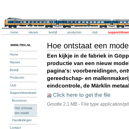
Ga
naar
inhoud.
Trix
|
Ga
naar
navigatie
Onderdelen
Trix
home
nieuws
bedrijf
producten
club
support/dow
Persoonlijke
hulpmiddelen
Hoe ontstaat een mode
www.trix.nl
Een kijkje in de fabriek in Göp
Home
productie van een nieuw model.
Nieuws
pagina's: voorbereidingen, ont
Bedrijf
gereedschap- en mallenmakerij
Producten
eindcontrole, de Märklin metaa
Club
Support/downloads
Click here to get the file
Brochures
Grootte
2.1 MB
-
File type
application/pd
Hoe ontstaat
een model
Handleidingen
Contact